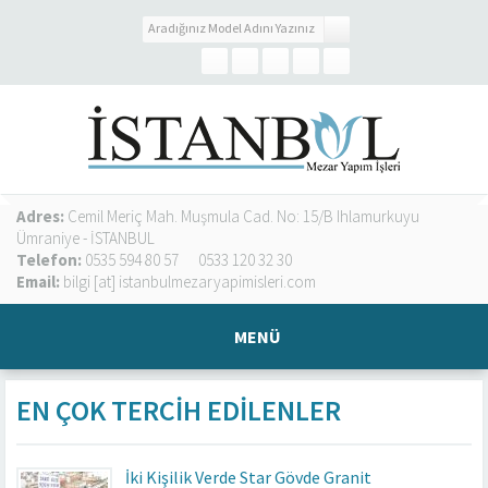
Adres:
Cemil Meriç Mah. Muşmula Cad. No: 15/B Ihlamurkuyu
Ümraniye - İSTANBUL
Telefon:
0535 594 80 57
0533 120 32 30
Email:
bilgi [at] istanbulmezaryapimisleri.com
MENÜ
EN ÇOK TERCIH EDILENLER
İki Kişilik Verde Star Gövde Granit