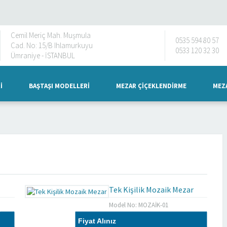
Cemil Meriç Mah. Muşmula
0535 594 80 57
Cad. No: 15/B Ihlamurkuyu
0533 120 32 30
Ümraniye - İSTANBUL
I
BAŞTAŞI MODELLERI
MEZAR ÇIÇEKLENDIRME
MEZA
Tek Kişilik Mozaik Mezar
Model No: MOZAİK-01
Fiyat Alınız