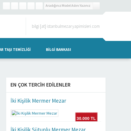
bilgi [at] istanbulmezaryapimisleri.com
R TAŞI TEMIZLIĞI
BILGI BANKASI
EN ÇOK TERCIH EDILENLER
İki Kişilik Mermer Mezar
30.000 TL
İki Kişilik Sütunlu Mermer Mezar