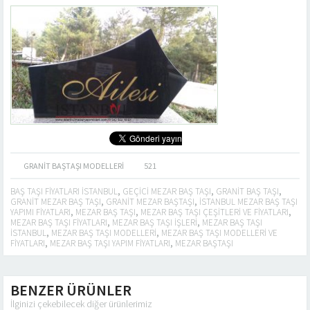
GRANIT BAŞTAŞI MODELLERI
521
BAŞ TAŞI FIYATLARI ISTANBUL
,
GEÇICI MEZAR BAŞ TAŞI
,
GRANIT BAŞ TAŞI
,
GRANIT MEZAR BAŞ TAŞI
,
GRANIT MEZAR BAŞTAŞI
,
ISTANBUL MEZAR BAŞ TAŞI
YAPIMI FIYATLARI
,
MEZAR BAŞ TAŞI
,
MEZAR BAŞ TAŞI ÇEŞITLERI VE FIYATLARI
,
MEZAR BAŞ TAŞI FIYATLARI
,
MEZAR BAŞ TAŞI IŞLERI
,
MEZAR BAŞ TAŞI
ISTANBUL
,
MEZAR BAŞ TAŞI MODELLERI
,
MEZAR BAŞ TAŞI MODELLERI VE
FIYATLARI
,
MEZAR BAŞ TAŞI YAPIM FIYATLARI
,
MEZAR BAŞTAŞI
BENZER ÜRÜNLER
İlginizi çekebilecek diğer ürünlerimiz