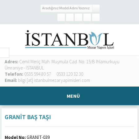
Adres:
Cemil Meriç Mah. Muşmula Cad. No: 15/B Ihlamurkuyu
Ümraniye - İSTANBUL
Telefon:
0535 594 80 57
0533 120 32 30
Email:
bilgi [at] istanbulmezaryapimisleri.com
MENÜ
GRANIT BAŞ TAŞI
Model No:
GRANİT-039