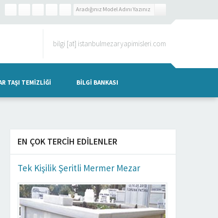
bilgi [at] istanbulmezaryapimisleri.com
R TAŞI TEMIZLIĞI
BILGI BANKASI
EN ÇOK TERCIH EDILENLER
Tek Kişilik Şeritli Mermer Mezar