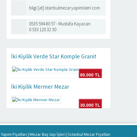
bilgi [at] istanbulmezaryapimisleri.com
0535 594 80 57 - Mustafa Kayacan
0 533 120 32 30
İki Kişilik Verde Star Komple Granit
RESIMLI BAŞ TAŞI
RESIMLI BAŞ TAŞI
80.000 TL
Ürün Detayı
Ürün Detayı
İki Kişilik Mermer Mezar
30.000 TL
Yapım Fiyatları
|
Mezar Baş taşı İşleri
|
İstanbul Mezar Fiyatları