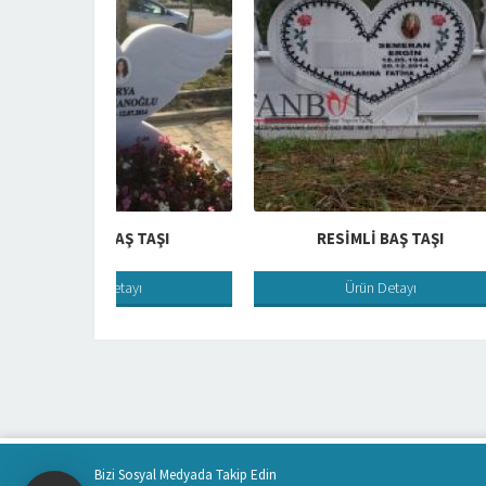
BAŞ TAŞI
RESIMLI BAŞ TAŞI
etayı
Ürün Detayı
Bizi Sosyal Medyada Takip Edin