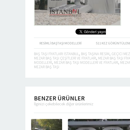
RESIMLI BAŞTAŞI MODELLERI
511
KEZ GÖRÜNTÜLEN
BAŞ TAŞI FIYATLARI ISTANBUL
,
BAŞ TAŞINA RESIM
,
GEÇICI MEZ
MEZAR BAŞ TAŞI ÇEŞITLERI VE FIYATLARI
,
MEZAR BAŞ TAŞI FIY
MODELLERI
,
MEZAR BAŞ TAŞI MODELLERI VE FIYATLARI
,
MEZAR
MEZAR BAŞ TAŞI
BENZER ÜRÜNLER
İlginizi çekebilecek diğer ürünlerimiz