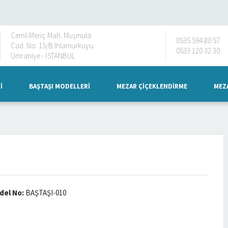
Cemil Meriç Mah. Muşmula
0535 594 80 57
Cad. No: 15/B Ihlamurkuyu
0533 120 32 30
Ümraniye - İSTANBUL
I
BAŞTAŞI MODELLERI
MEZAR ÇIÇEKLENDIRME
MEZA
del No:
BAŞTAŞI-010