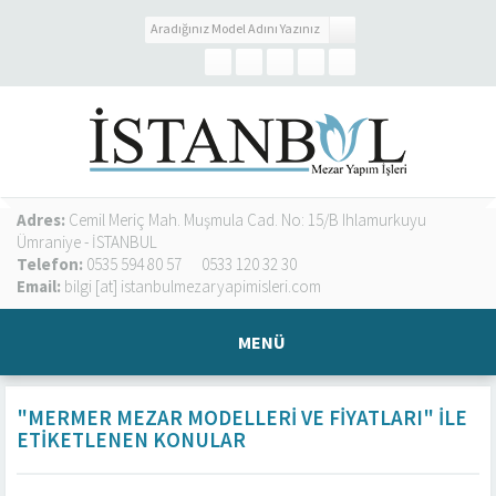
Adres:
Cemil Meriç Mah. Muşmula Cad. No: 15/B Ihlamurkuyu
Ümraniye - İSTANBUL
Telefon:
0535 594 80 57
0533 120 32 30
Email:
bilgi [at] istanbulmezaryapimisleri.com
MENÜ
"MERMER MEZAR MODELLERI VE FIYATLARI" ILE
ETIKETLENEN KONULAR